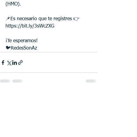
(HMO).
📌Es necesario que te registres 👉 
https://bit.ly/3sWcZXG
¡Te esperamos!  
🐦RedesSonAz
See All
Recent Posts